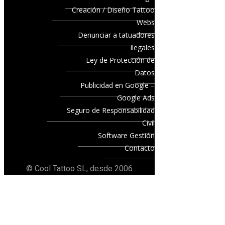
Creación / Diseño Tattoo
Webs
Denunciar a tatuadores
ilegales
Ley de Protección de
Datos
Publicidad en Google –
Google Ads
Seguro de Responsabilidad
Civil
Software Gestión
Contacto
© Cool Tattoo SL, desde 2006