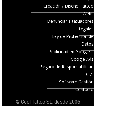
Creación / Diseño Tattoo
Webs
Denunciar a tatuadores
ilegales
Ley de Protección de
Datos
Publicidad en Google –
Google Ads
Seguro de Responsabilidad
Civil
Software Gestión
Contacto
© Cool Tattoo SL, desde 2006