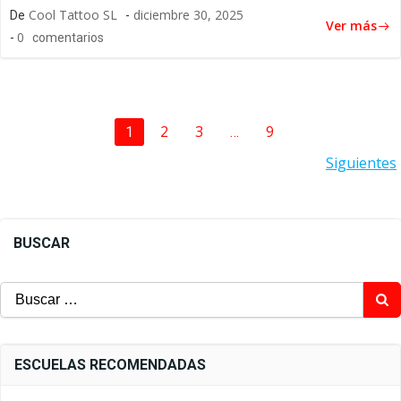
Cool Tattoo SL
diciembre 30, 2025
De
-
Ver más
0
-
comentarios
NAVEGACIÓN
Página
Página
Página
2
3
9
Página
1
…
NAVEGACIÓN
Siguientes
POR
POR
LAS
LAS
BUSCAR
ENTRADAS
ENTRADAS
Buscar:
ESCUELAS RECOMENDADAS