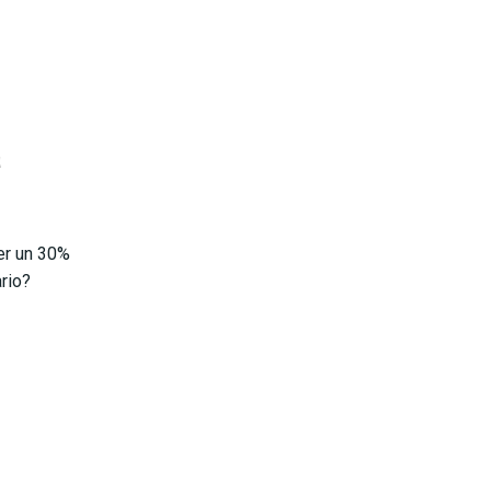
L
er un 30%
rio?