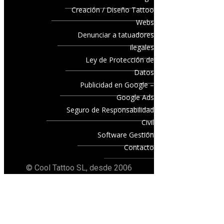
Creación / Diseño Tattoo
Webs
Denunciar a tatuadores
ilegales
Ley de Protección de
Datos
Publicidad en Google –
Google Ads
Seguro de Responsabilidad
Civil
Software Gestión
Contacto
© Cool Tattoo SL, desde 2006