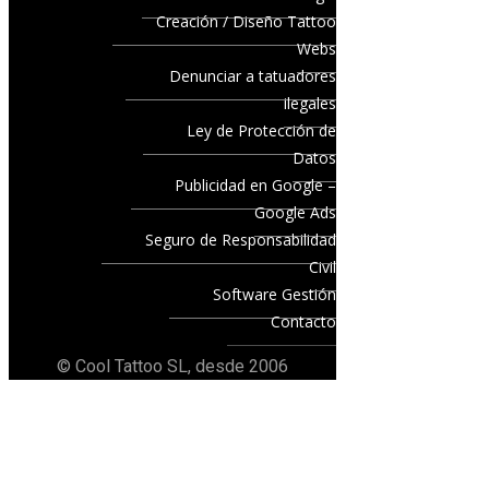
Creación / Diseño Tattoo
Webs
Denunciar a tatuadores
ilegales
Ley de Protección de
Datos
Publicidad en Google –
Google Ads
Seguro de Responsabilidad
Civil
Software Gestión
Contacto
© Cool Tattoo SL, desde 2006