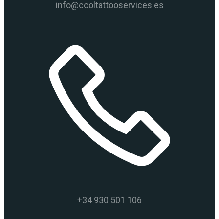
info@cooltattooservices.es
+34 930 501 106