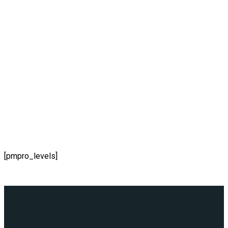
NIVELES DE
MEMBRESÍA
[pmpro_levels]