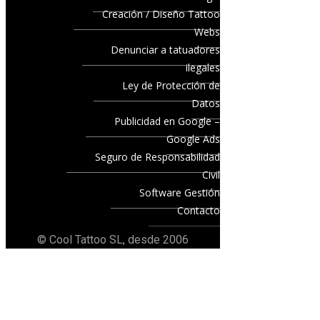
Creación / Diseño Tattoo
Webs
Denunciar a tatuadores
ilegales
Ley de Protección de
Datos
Publicidad en Google –
Google Ads
Seguro de Responsabilidad
Civil
Software Gestión
Contacto
© Cool Tattoo SL, desde 2006