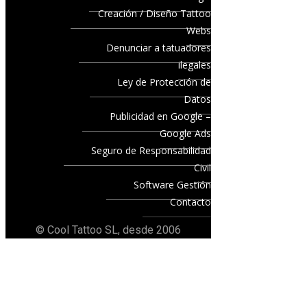
Creación / Diseño Tattoo
Webs
Denunciar a tatuadores
ilegales
Ley de Protección de
Datos
Publicidad en Google –
Google Ads
Seguro de Responsabilidad
Civil
Software Gestión
Contacto
© Cool Tattoo SL, desde 2006