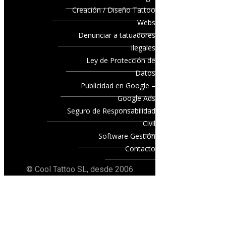
Creación / Diseño Tattoo
Webs
Denunciar a tatuadores
ilegales
Ley de Protección de
Datos
Publicidad en Google –
Google Ads
Seguro de Responsabilidad
Civil
Software Gestión
Contacto
© Cool Tattoo SL, desde 2006