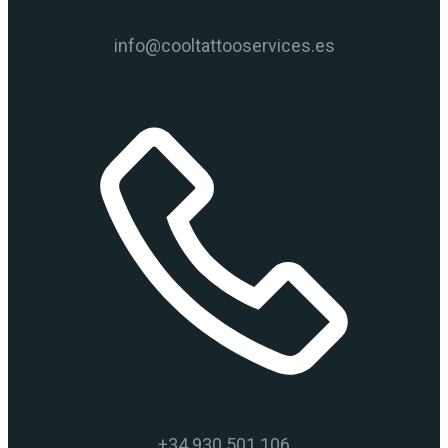
info@cooltattooservices.es
+34 930 501 106