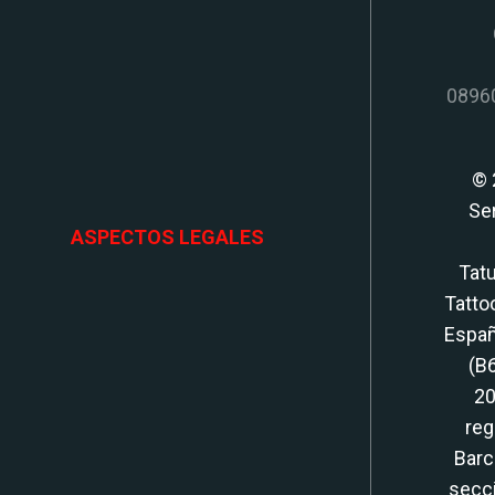
08960
© 
Se
ASPECTOS LEGALES
Tatu
Tatto
Españ
(B
20
reg
Barc
secci