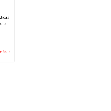
ticas
udio
 más