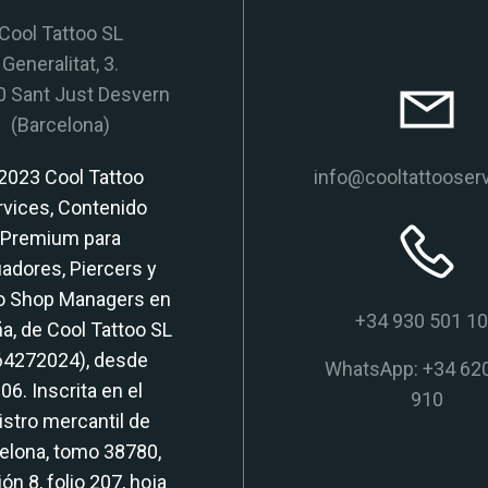
Cool Tattoo SL
Generalitat, 3.
 Sant Just Desvern
(Barcelona)
2023 Cool Tattoo
info@cooltattooser
rvices, Contenido
Premium para
adores, Piercers y
o Shop Managers en
+34 930 501 1
a, de Cool Tattoo SL
64272024), desde
WhatsApp: +34 62
06. Inscrita en el
910
istro mercantil de
elona, tomo 38780,
ón 8, folio 207, hoja