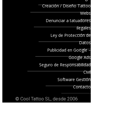
Creación / Diseño Tattoo
Webs
Denunciar a tatuadores
ilegales
Ley de Protección de
Datos
Publicidad en Google –
Google Ads
Seguro de Responsabilidad
Civil
Software Gestión
Contacto
© Cool Tattoo SL, desde 2006