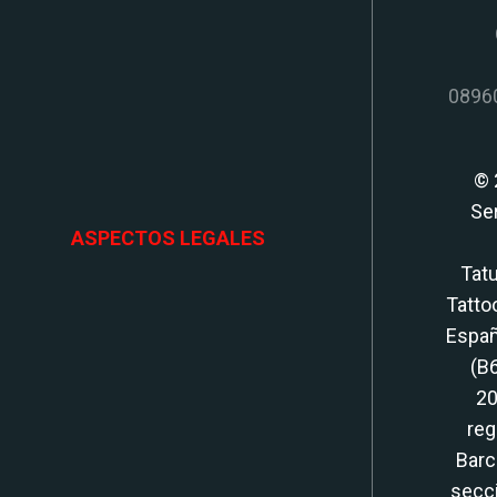
08960
© 
Se
ASPECTOS LEGALES
Tatu
Tatto
Españ
(B
20
reg
Barc
secci