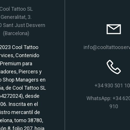
Cool Tattoo SL
Generalitat, 3.
 Sant Just Desvern
(Barcelona)
2023 Cool Tattoo
info@cooltattooser
rvices, Contenido
Premium para
adores, Piercers y
o Shop Managers en
+34 930 501 1
a, de Cool Tattoo SL
64272024), desde
WhatsApp: +34 62
06. Inscrita en el
910
istro mercantil de
elona, tomo 38780,
ón 8, folio 207, hoja