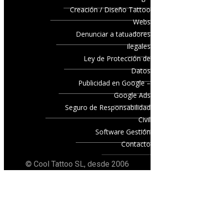
Creación / Diseño Tattoo
Webs
Denunciar a tatuadores
ilegales
Ley de Protección de
Datos
Publicidad en Google –
Google Ads
Seguro de Responsabilidad
Civil
Software Gestión
Contacto
© Cool Tattoo SL, desde 2006