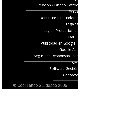
Creación / Diseño Tattoo
Webs
Denunciar a tatuadores
ilegales
Ley de Protección de
Datos
Publicidad en Google –
Google Ads
Seguro de Responsabilidad
Civil
Software Gestión
Contacto
© Cool Tattoo SL, desde 2006