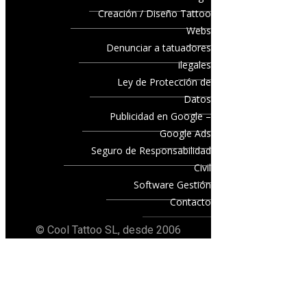
Creación / Diseño Tattoo
Webs
Denunciar a tatuadores
ilegales
Ley de Protección de
Datos
Publicidad en Google –
Google Ads
Seguro de Responsabilidad
Civil
Software Gestión
Contacto
© Cool Tattoo SL, desde 2006