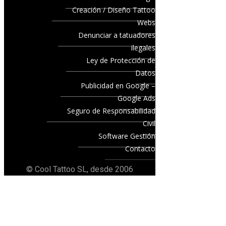
Creación / Diseño Tattoo
Webs
Denunciar a tatuadores
ilegales
Ley de Protección de
Datos
Publicidad en Google –
Google Ads
Seguro de Responsabilidad
Civil
Software Gestión
Contacto
© Cool Tattoo SL, desde 2006