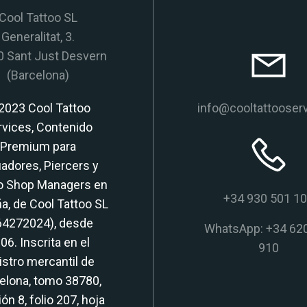
Cool Tattoo SL
Generalitat, 3.
 Sant Just Desvern
(Barcelona)
2023 Cool Tattoo
info@cooltattooser
rvices, Contenido
Premium para
adores, Piercers y
o Shop Managers en
+34 930 501 1
a, de Cool Tattoo SL
64272024), desde
WhatsApp: +34 62
06. Inscrita en el
910
istro mercantil de
elona, tomo 38780,
ón 8, folio 207, hoja