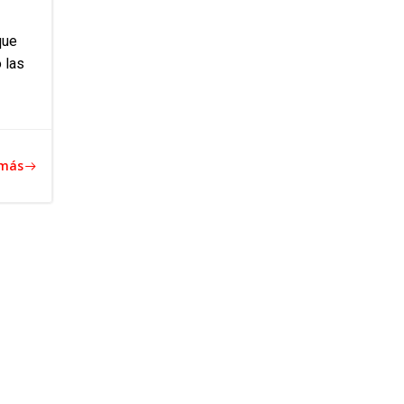
que
 las
 más