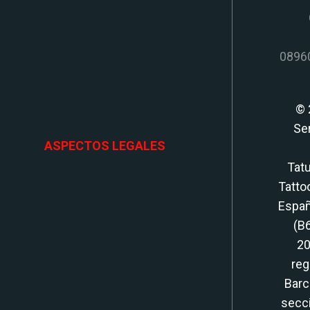
08960
© 
Se
ASPECTOS LEGALES
Tatu
Tatto
Españ
(B
20
reg
Barc
secci