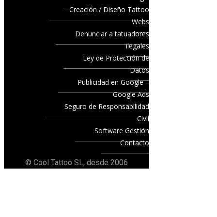
Creación / Diseño Tattoo
Webs
Denunciar a tatuadores
ilegales
Ley de Protección de
Datos
Publicidad en Google –
Google Ads
Seguro de Responsabilidad
Civil
Software Gestión
Contacto
© Cool Tattoo SL, desde 2006