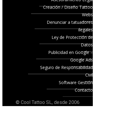
Creación / Diseño Tattoo
Webs
Denunciar a tatuadores
ilegales
Ley de Protección de
Datos
Publicidad en Google –
Google Ads
Seguro de Responsabilidad
Civil
Software Gestión
Contacto
© Cool Tattoo SL, desde 2006