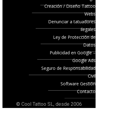
Creación / Diseño Tattoo
Webs
Denunciar a tatuadores
ilegales
Ley de Protección de
Datos
Publicidad en Google –
Google Ads
Seguro de Responsabilidad
Civil
Software Gestión
Contacto
© Cool Tattoo SL, desde 2006