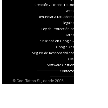
Creación / Diseño Tattoo
Webs
Denunciar a tatuadores
ilegales
Ley de Protección de
Datos
Publicidad en Google –
Google Ads
Seguro de Responsabilidad
Civil
Software Gestión
Contacto
© Cool Tattoo SL, desde 2006