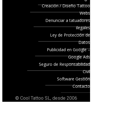
Creación / Diseño Tattoo
Webs
Denunciar a tatuadores
ilegales
Ley de Protección de
Datos
Publicidad en Google –
Google Ads
Seguro de Responsabilidad
Civil
Software Gestión
Contacto
© Cool Tattoo SL, desde 2006