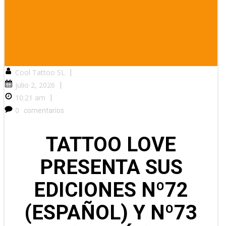
Cool Tattoo SL
|
julio 2, 2026
|
10:21 am
|
0
comentarios
TATTOO LOVE
PRESENTA SUS
EDICIONES Nº72
(ESPAÑOL) Y Nº73