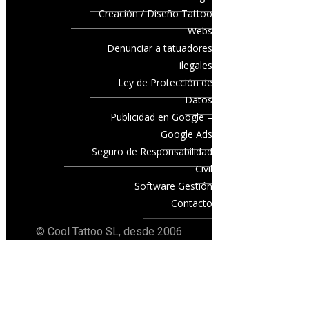
Creación / Diseño Tattoo
Webs
Denunciar a tatuadores
ilegales
Ley de Protección de
Datos
Publicidad en Google –
Google Ads
Seguro de Responsabilidad
Civil
Software Gestión
Contacto
© Cool Tattoo SL, desde 2006