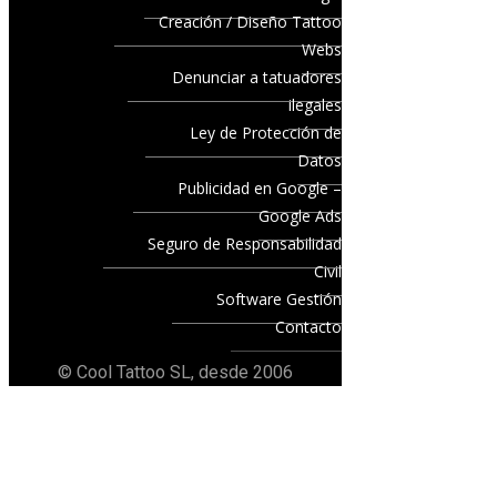
Creación / Diseño Tattoo
Webs
Denunciar a tatuadores
ilegales
Ley de Protección de
Datos
Publicidad en Google –
Google Ads
Seguro de Responsabilidad
Civil
Software Gestión
Contacto
© Cool Tattoo SL, desde 2006