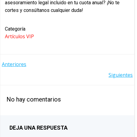
asesoramiento legal incluido en tu cuota anual? ¡No te
cortes y consúltanos cualquier duda!
Categoría
Artículos VIP
NAVEGACIÓN
Anteriores
NAVEGACIÓN
Siguientes
POR
POR
LAS
No hay comentarios
LAS
ENTRADAS
ENTRADAS
DEJA UNA RESPUESTA