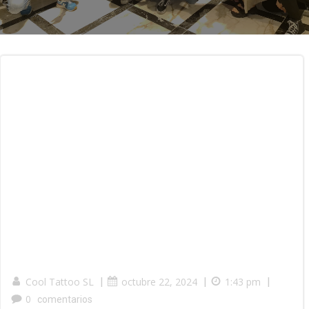
Cool Tattoo SL
|
octubre 22, 2024
|
1:43 pm
|
0
comentarios