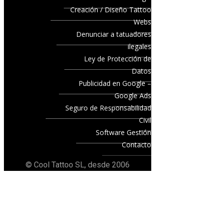
Creación / Diseño Tattoo
Webs
Denunciar a tatuadores
ilegales
Ley de Protección de
Datos
Publicidad en Google –
Google Ads
Seguro de Responsabilidad
Civil
Software Gestión
Contacto
© Cool Tattoo SL, desde 2006