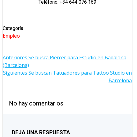
Teléfono: +34 644 076 169
Categoría
Empleo
NAVEGACIÓN
Anteriores
Se busca Piercer para Estudio en Badalona
(Barcelona)
POR
NAVEGACIÓN
Siguientes
Se buscan Tatuadores para Tattoo Studio en
Barcelona
LAS
POR
ENTRADAS
LAS
No hay comentarios
ENTRADAS
DEJA UNA RESPUESTA