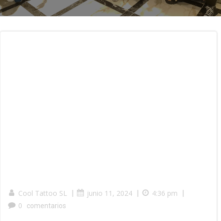
Cool Tattoo SL
|
junio 11, 2024
|
4:36 pm
|
0
comentarios