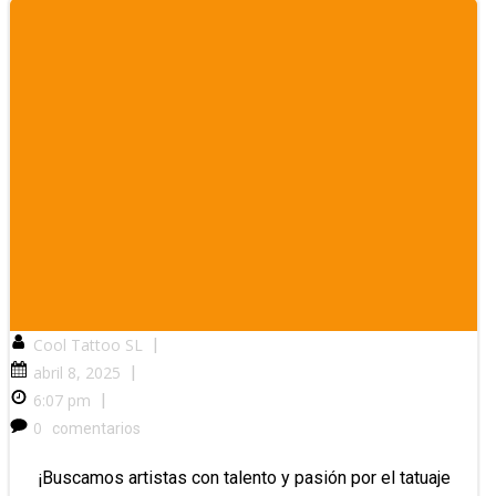
Cool Tattoo SL
|
abril 8, 2025
|
6:07 pm
|
0
comentarios
¡Buscamos artistas con talento y pasión por el tatuaje