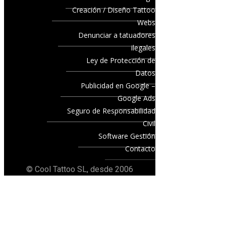
Creación / Diseño Tattoo
Webs
Denunciar a tatuadores
ilegales
Ley de Protección de
Datos
Publicidad en Google –
Google Ads
Seguro de Responsabilidad
Civil
Software Gestión
Contacto
© Cool Tattoo SL, desde 2006