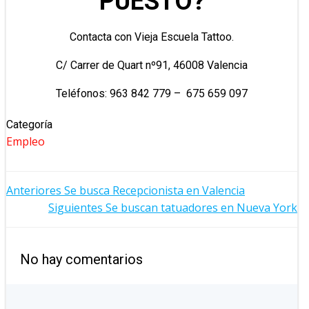
PUESTO?
Contacta con Vieja Escuela Tattoo.
C/ Carrer de Quart nº91, 46008 Valencia
Teléfonos: 963 842 779 – 675 659 097
Categoría
Empleo
NAVEGACIÓN
Anteriores
Se busca Recepcionista en Valencia
NAVEGACIÓN
Siguientes
Se buscan tatuadores en Nueva York
POR
POR
LAS
No hay comentarios
LAS
ENTRADAS
ENTRADAS