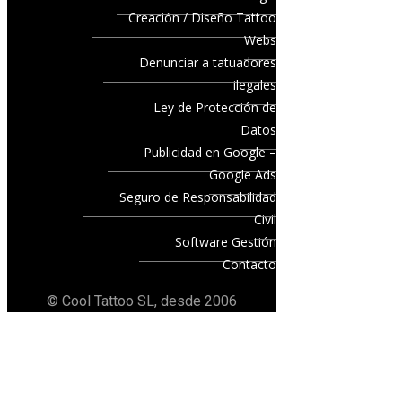
Creación / Diseño Tattoo
Webs
Denunciar a tatuadores
ilegales
Ley de Protección de
Datos
Publicidad en Google –
Google Ads
Seguro de Responsabilidad
Civil
Software Gestión
Contacto
© Cool Tattoo SL, desde 2006