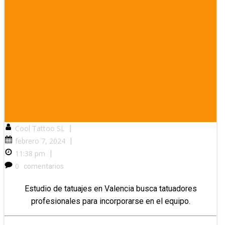
Cool Tattoo SL
|
febrero 7, 2024
|
11:38 pm
|
0
comentarios
Estudio de tatuajes en Valencia busca tatuadores
profesionales para incorporarse en el equipo.