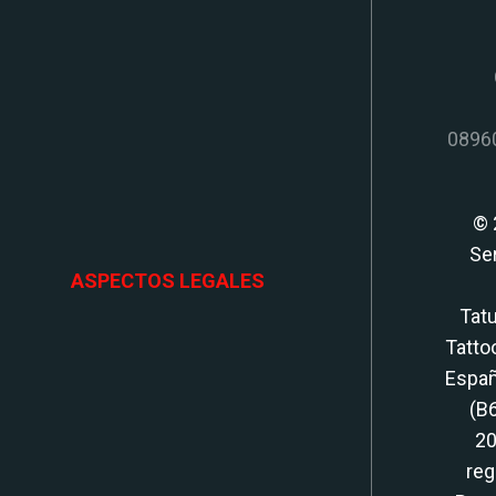
08960
© 
Se
ASPECTOS LEGALES
Tatu
Tatto
Españ
(B
20
reg