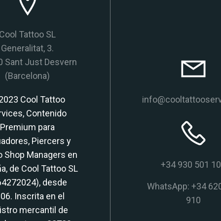
Cool Tattoo SL
Generalitat, 3.
 Sant Just Desvern
(Barcelona)
2023 Cool Tattoo
info@cooltattooser
rvices, Contenido
Premium para
adores, Piercers y
o Shop Managers en
+34 930 501 1
a, de Cool Tattoo SL
64272024), desde
WhatsApp: +34 62
06. Inscrita en el
910
istro mercantil de