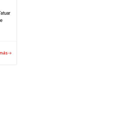
atuar
Se
 más