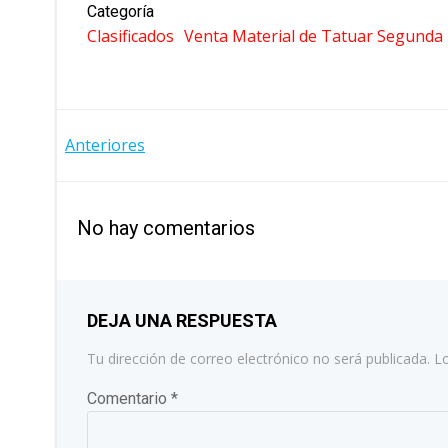
Categoría
Clasificados
Venta Material de Tatuar Segund
NAVEGACIÓN
Anteriores
POR
No hay comentarios
LAS
ENTRADAS
DEJA UNA RESPUESTA
Tu dirección de correo electrónico no será publicada.
L
Comentario
*