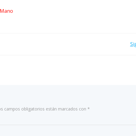
a Mano
NAVEGACIÓN
Si
POR
LAS
ENTRADAS
os campos obligatorios están marcados con
*