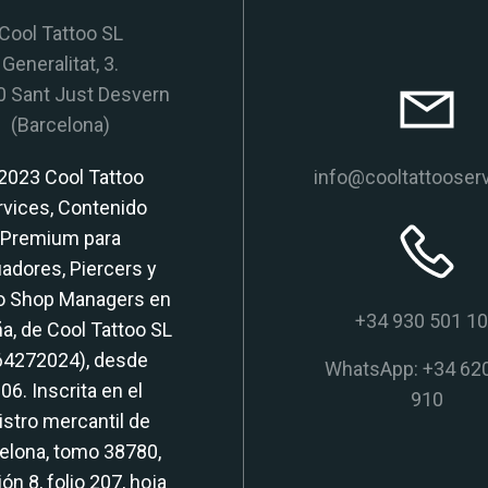
Cool Tattoo SL
Generalitat, 3.
 Sant Just Desvern
(Barcelona)
2023 Cool Tattoo
info@cooltattooser
rvices, Contenido
Premium para
adores, Piercers y
o Shop Managers en
+34 930 501 1
a, de Cool Tattoo SL
64272024), desde
WhatsApp: +34 62
06. Inscrita en el
910
istro mercantil de
elona, tomo 38780,
ón 8, folio 207, hoja