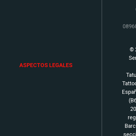
08960
© 
Se
ASPECTOS LEGALES
Tatu
Tatto
Españ
(B
20
reg
Barc
secci