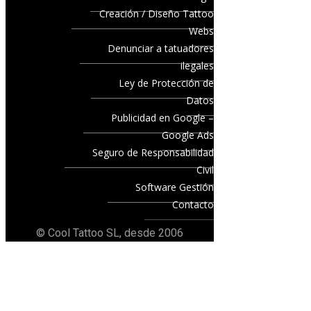
Creación / Diseño Tattoo
Webs
Denunciar a tatuadores
ilegales
Ley de Protección de
Datos
Publicidad en Google –
Google Ads
Seguro de Responsabilidad
Civil
Software Gestión
Contacto
© Cool Tattoo SL, desde 2006