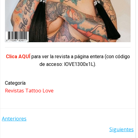
Clica AQUÍ
para ver la revista a página entera (con código
de acceso: lOVE1300x1L).
Categoría
Revistas Tattoo Love
NAVEGACIÓN
Anteriores
NAVEGACIÓN
Siguientes
POR