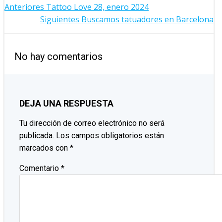
NAVEGACIÓN
Anteriores
Tattoo Love 28, enero 2024
NAVEGACIÓN
Siguientes
Buscamos tatuadores en Barcelona
POR
POR
LAS
No hay comentarios
LAS
ENTRADAS
ENTRADAS
DEJA UNA RESPUESTA
Tu dirección de correo electrónico no será
publicada.
Los campos obligatorios están
marcados con
*
Comentario
*