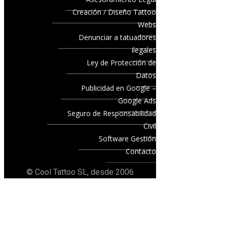
Creación / Diseño Tattoo
Webs
Denunciar a tatuadores
ilegales
Ley de Protección de
Datos
Publicidad en Google –
Google Ads
Seguro de Responsabilidad
Civil
Software Gestión
Contacto
© Cool Tattoo SL, desde 2006