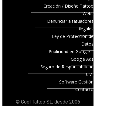
Creación / Diseño Tattoo
Webs
Denunciar a tatuadores
ilegales
Ley de Protección de
Datos
Publicidad en Google –
Google Ads
Seguro de Responsabilidad
Civil
Software Gestión
Contacto
© Cool Tattoo SL, desde 2006