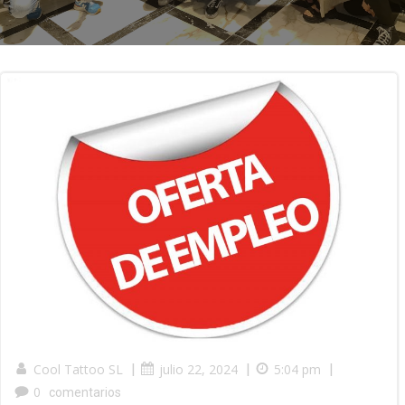
Cool Tattoo SL
|
julio 22, 2024
|
5:04 pm
|
0
comentarios