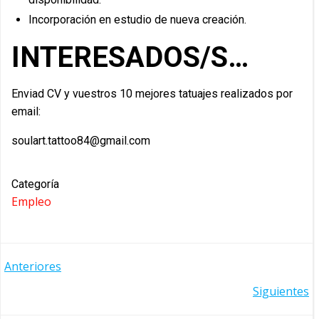
Incorporación en estudio de nueva creación.
INTERESADOS/S…
Enviad CV y vuestros 10 mejores tatuajes realizados por
email:
soulart.tattoo84@gmail.com
Categoría
Empleo
NAVEGACIÓN
Anteriores
NAVEGACIÓN
Siguientes
POR