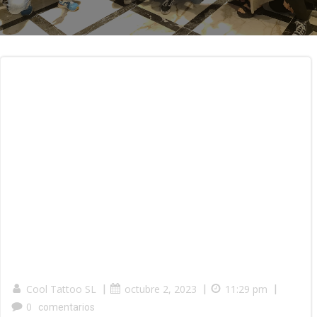
Cool Tattoo SL
|
octubre 2, 2023
|
11:29 pm
|
0
comentarios