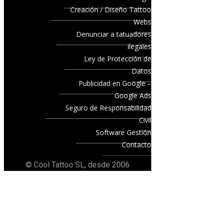
Creación / Diseño Tattoo
Webs
Denunciar a tatuadores
ilegales
Ley de Protección de
Datos
Publicidad en Google –
Google Ads
Seguro de Responsabilidad
Civil
Software Gestión
Contacto
© Cool Tattoo SL, desde 2006