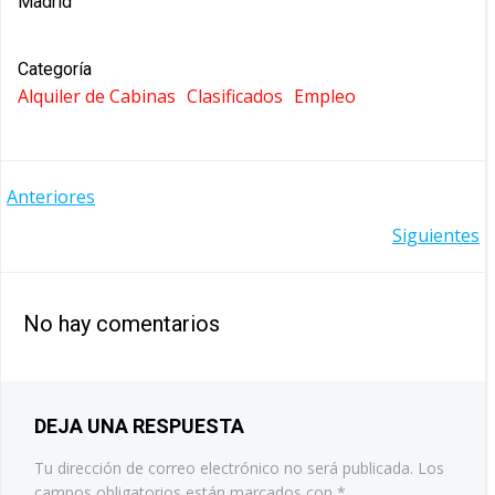
Madrid
Categoría
Alquiler de Cabinas
Clasificados
Empleo
NAVEGACIÓN
Anteriores
NAVEGACIÓN
Siguientes
POR
POR
LAS
No hay comentarios
LAS
ENTRADAS
ENTRADAS
DEJA UNA RESPUESTA
Tu dirección de correo electrónico no será publicada.
Los
campos obligatorios están marcados con
*