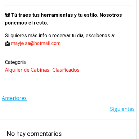
🎒 Tú traes tus herramientas y tu estilo. Nosotros
ponemos el resto.
Si quieres más info o reservar tu día, escríbenos a:
📩
mayje.sa@hotmail.com
Categoría
Alquiler de Cabinas
Clasificados
NAVEGACIÓN
Anteriores
NAVEGACIÓN
Siguientes
POR
POR
LAS
No hay comentarios