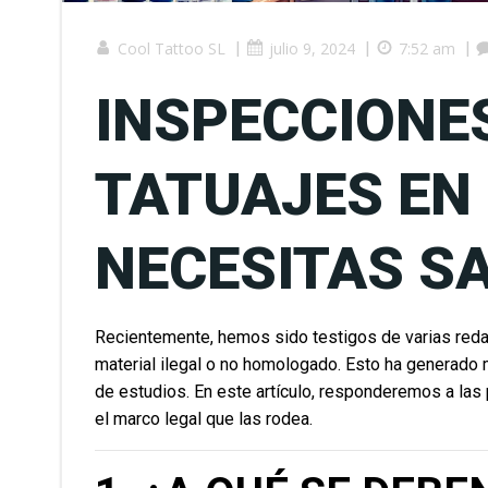
Cool Tattoo SL
|
julio 9, 2024
|
7:52 am
|
INSPECCIONES
TATUAJES EN 
NECESITAS S
Recientemente, hemos sido testigos de varias redad
material ilegal o no homologado. Esto ha generado 
de estudios. En este artículo, responderemos a la
el marco legal que las rodea.