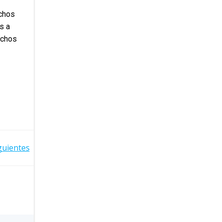
echos
s a
echos
guientes