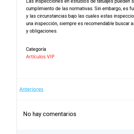
Las inspecciones en estudios de tatuajes pueden se
cumplimiento de las normativas. Sin embargo, es f
y las circunstancias bajo las cuales estas inspecci
una inspección, siempre es recomendable buscar a
y obligaciones.
Categoría
Artículos VIP
NAVEGACIÓN
Anteriores
POR
No hay comentarios
LAS
ENTRADAS