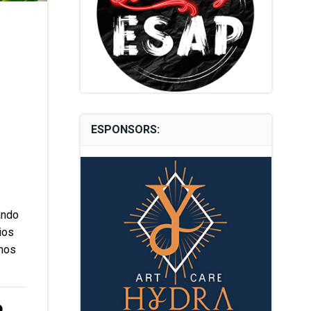
ESPONSORS:
ando
ios
emos