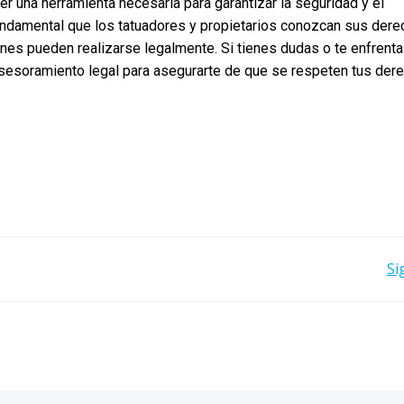
r una herramienta necesaria para garantizar la seguridad y el
undamental que los tatuadores y propietarios conozcan sus der
ones pueden realizarse legalmente. Si tienes dudas o te enfrenta
sesoramiento legal para asegurarte de que se respeten tus der
NAVEGACIÓN
Si
POR
LAS
ENTRADAS