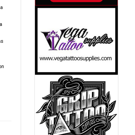
na
ía
as
on