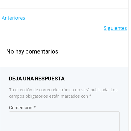
NAVEGACIÓN
Anteriores
NAVEGACIÓN
Siguientes
POR
POR
LAS
No hay comentarios
LAS
ENTRADAS
ENTRADAS
DEJA UNA RESPUESTA
Tu dirección de correo electrónico no será publicada.
Los
campos obligatorios están marcados con
*
Comentario
*