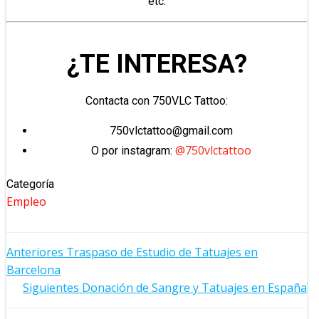
etc.
¿TE INTERESA?
Contacta con 750VLC Tattoo:
750vlctattoo@gmail.com
@750vlctattoo
O por instagram:
Categoría
Empleo
NAVEGACIÓN
Anteriores
Traspaso de Estudio de Tatuajes en
Barcelona
POR
NAVEGACIÓN
Siguientes
Donación de Sangre y Tatuajes en España