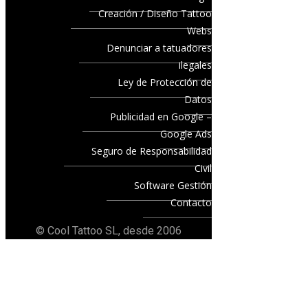
Creación / Diseño Tattoo
Webs
Denunciar a tatuadores
ilegales
Ley de Protección de
Datos
Publicidad en Google –
Google Ads
Seguro de Responsabilidad
Civil
Software Gestión
Contacto
© Cool Tattoo SL, desde 2006