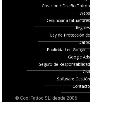
Creación / Diseño Tattoo
Webs
Denunciar a tatuadores
ilegales
Ley de Protección de
Datos
Publicidad en Google –
Google Ads
Seguro de Responsabilidad
Civil
Software Gestión
Contacto
© Cool Tattoo SL, desde 2006