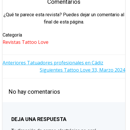
Comentarios
¿Qué te parece esta revista? Puedes dejar un comentario al
final de esta página.
Categoría
Revistas Tattoo Love
NAVEGACIÓN
Anteriores
Tatuadores profesionales en Cádiz
NAVEGACIÓN
Siguientes
Tattoo Love 33, Marzo 2024
POR
POR
LAS
No hay comentarios
LAS
ENTRADAS
ENTRADAS
DEJA UNA RESPUESTA