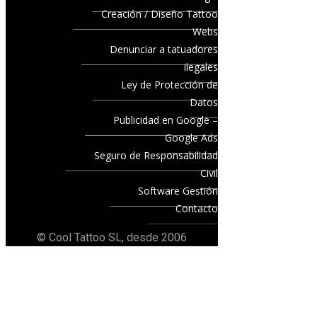
Creación / Diseño Tattoo
Webs
Denunciar a tatuadores
ilegales
Ley de Protección de
Datos
Publicidad en Google –
Google Ads
Seguro de Responsabilidad
Civil
Software Gestión
Contacto
© Cool Tattoo SL, desde 2006