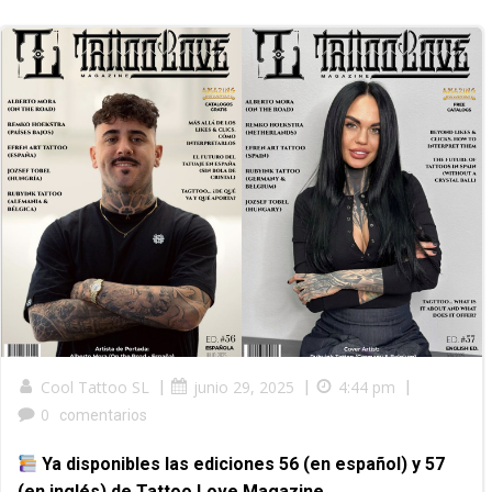
Cool Tattoo SL
|
junio 29, 2025
|
4:44 pm
|
0
comentarios
Ya disponibles las ediciones 56 (en español) y 57
(en inglés) de Tattoo Love Magazine