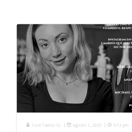
Cool Tattoo SL
|
agosto 1, 2025
|
5:13 pm