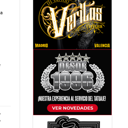
na
e
E