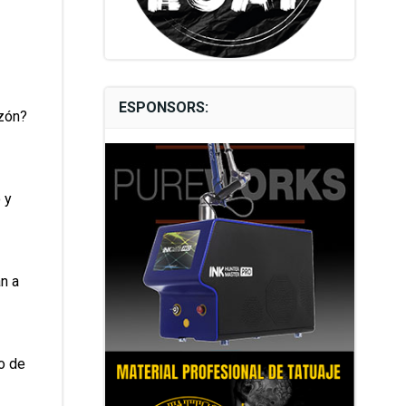
ESPONSORS:
azón?
 y
n a
no de