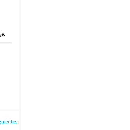
je.
guientes