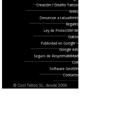
Creación / Diseño Tattoo
Webs
Denunciar a tatuadores
ilegales
Ley de Protección de
Datos
Publicidad en Google –
Google Ads
Seguro de Responsabilidad
Civil
Software Gestión
Contacto
© Cool Tattoo SL, desde 2006