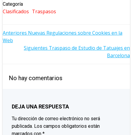
Categoría
Clasificados
Traspasos
NAVEGACIÓN
Anteriores
Nuevas Regulaciones sobre Cookies en la
Web
POR
NAVEGACIÓN
Siguientes
Traspaso de Estudio de Tatuajes en
Barcelona
LAS
POR
ENTRADAS
LAS
No hay comentarios
ENTRADAS
DEJA UNA RESPUESTA
Tu dirección de correo electrónico no será
publicada.
Los campos obligatorios están
marcados con
*